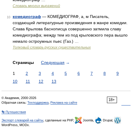
Словарь многих выражений
комедиограф
— КОМЕДИОГРАФ, а, м Писатель,
10
создающий литературные произведения в жанре комедии.
Слава Крылова баснописца совершенно затмила славу
комедиографа; между тем из под крыловского пера вышло
немало остроумных пьес (Газ.) …
Толковый словарь русских существительных
Страницы
Следующая
→
1
2
3
4
5
6
7
8
9
10
11
12
13
© Академик, 2000-2026
18+
Обратная связь:
Техподдержка
,
Реклама на сайте
👣 Путешествия
Экспорт словарей на сайты
, сделанные на PHP,
Joomla,
Drupal,
WordPress, MODx.