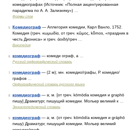
комедиографах (Источник: «Полная акцентуированная
парадигма по А. А. Зализняку») …
Формы слов
Комедиограф
— Аллегория комедии, Карл Ванло, 1752.
5
Комедия (греч. κωμωδία, от греч. κῶμος, kỗmos, «праздник в
честь Диониса» и греч. ἀοιδή/греч …
Википедия
комедиограф
— комеди ограф, а …
6
Русский орфографический словарь
комедиограф
— (2 м); мн. комедио/графы, Р. комедио/
7
графов …
Орфографический словарь русского языка
комедиограф
— а; м. [от греч. kōmōdia комедия и graphō
8
пишу] Драматург, пишущий комедии. Мольер великий к …
Энциклопедический словарь
комедиограф
— а; м. (от греч. kōmōdía комедия и gráphō
9
пишу) Драматург, пишущий комедии. Мольер великий
комедио/граф …